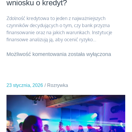
wniosku o kredyt?
Zdolność kredytowa to jeden z najważniejszych
czynników decydujących o tym, czy bank przyzna
finansowanie oraz na jakich warunkach. Instytucje
finansowe analizują ją, aby ocenić ryzyko…
Możliwość komentowania
Jak
została wyłączona
zwiększyć
swoją
zdolność
23 stycznia, 2026
Rozrywka
kredytową
przed
złożeniem
wniosku
o
kredyt?