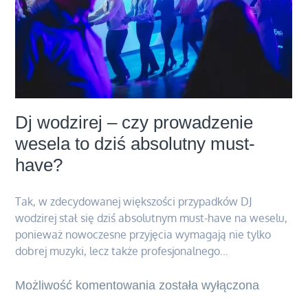
Dj wodzirej – czy prowadzenie
wesela to dziś absolutny must-
have?
Tak, w zdecydowanej większości przypadków DJ
wodzirej stał się dziś absolutnym must-have na weselu,
ponieważ nowoczesne przyjęcia wymagają nie tylko
dobrej muzyki, lecz także profesjonalnego…
Możliwość komentowania
Dj
została wyłączona
wodzirej