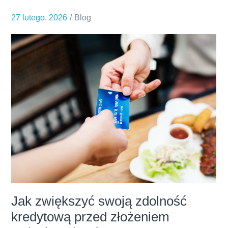
nowoczesnych
27 lutego, 2026
Blog
wnętrzach:
Jak
wprowadzić
królewski
burgund
do
swojego
domu?
Jak zwiększyć swoją zdolność
kredytową przed złożeniem