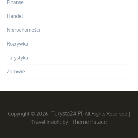
Finanse
Handel
Nieruchomości
Rozrywka
Turystyka
Zdrowie
Turysta24.pl
Copyright © 2026
. All Rights Reserved
|
Theme Palace
Travel Insight by