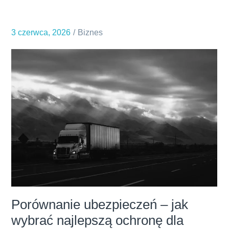
na
weekend:
3 czerwca, 2026
Biznes
co
zobaczyć
i
gdzie
się
zatrzymać?
Porównanie ubezpieczeń – jak
wybrać najlepszą ochronę dla