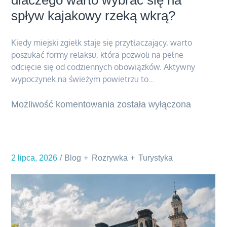
dlaczego warto wybrać się na
spływ kajakowy rzeką wkrą?
Kiedy miejski zgiełk staje się przytłaczający, warto
poszukać formy relaksu, która pozwoli na pełne
odcięcie się od codziennych obowiązków. Aktywny
wypoczynek na świeżym powietrzu to…
Możliwość komentowania
Aktywny
została wyłączona
weekend
blisko
natury.
2 lipca, 2026
Blog
Rozrywka
Turystyka
dlaczego
warto
wybrać
się
na