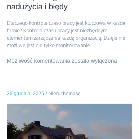
nadużycia i błędy
Dlaczego kontrola czasu pracy jest kluczowa w każdej
firmie? Kontrola czasu pracy jest niezbędnym
elementem zarządzania każdą organizacją. Dzięki niej
możliwe jest nie tylko monitorowanie…
Możliwość komentowania
Kontrola
została wyłączona
czasu
pracy
–
26 grudnia, 2025
Nieruchomości
jak
rcm
control
pomaga
eliminować
nadużycia