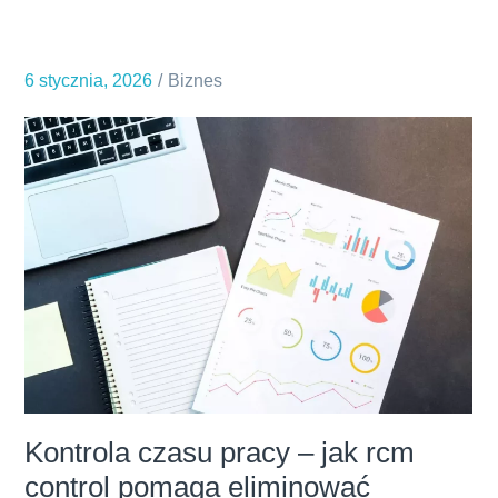
–
czy
6 stycznia, 2026
Biznes
prowadzenie
wesela
to
dziś
absolutny
must-
have?
Kontrola czasu pracy – jak rcm
control pomaga eliminować