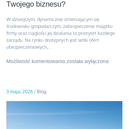
Twojego biznesu?
W dzisiejszym, dynamicznie zmieniającym się
środowisku gospodarczym, zabezpieczenie majątku
firmy oraz ciągłości jej działania to priorytet każdego
zarządu. Na rynku dostępnych jest setki ofert
ubezpieczeniowych,…
Możliwość komentowania
Porównanie
została wyłączona
ubezpieczeń
–
jak
3 maja, 2026
Blog
wybrać
najlepszą
ochronę
dla
Twojego