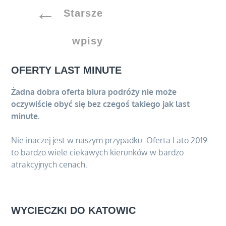
–
Nawigacja
Starsze
czy
to
po
wpisy
dobra
decyzja
wpisach
OFERTY LAST MINUTE
na
lata
Żadna dobra oferta biura podróży nie może
oczywiście obyć się bez czegoś takiego jak last
minute.
Nie inaczej jest w naszym przypadku. Oferta Lato 2019
to bardzo wiele ciekawych kierunków w bardzo
atrakcyjnych cenach.
WYCIECZKI DO KATOWIC