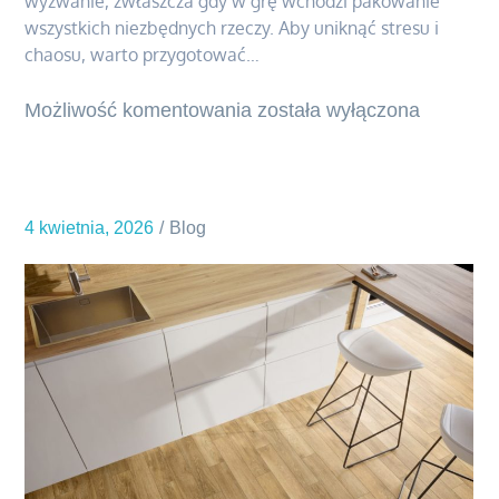
wyzwanie, zwłaszcza gdy w grę wchodzi pakowanie
wszystkich niezbędnych rzeczy. Aby uniknąć stresu i
chaosu, warto przygotować…
Możliwość komentowania
Pakowanie
została wyłączona
rodziny
na
narty
4 kwietnia, 2026
Blog
–
lista
must-
have
w
walizce