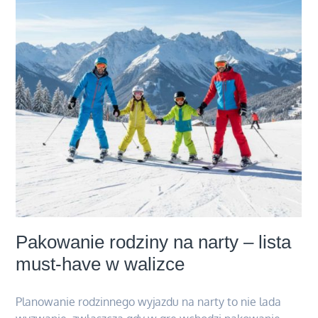
biznesu?
Pakowanie rodziny na narty – lista
must-have w walizce
Planowanie rodzinnego wyjazdu na narty to nie lada