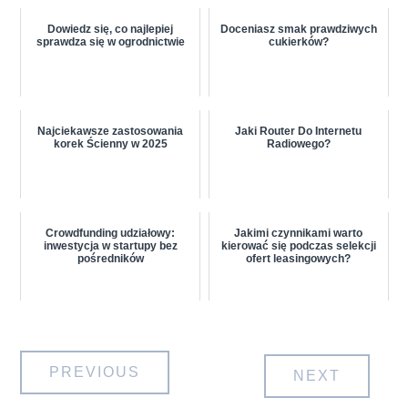
Dowiedz się, co najlepiej
Doceniasz smak prawdziwych
sprawdza się w ogrodnictwie
cukierków?
Najciekawsze zastosowania
Jaki Router Do Internetu
korek Ścienny w 2025
Radiowego?
Crowdfunding udziałowy:
Jakimi czynnikami warto
inwestycja w startupy bez
kierować się podczas selekcji
pośredników
ofert leasingowych?
Nawigacja
PREVIOUS
NEXT