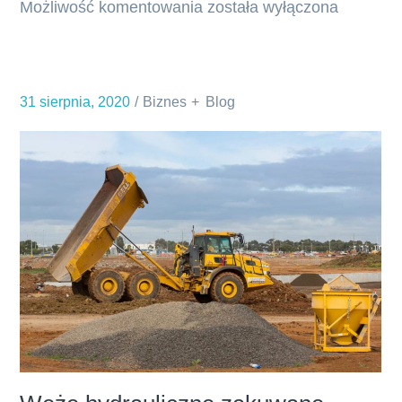
Możliwość komentowania
Porównanie
została wyłączona
akumulatorów
niklowo-
kadmowych
31 sierpnia, 2020
Biznes
Blog
i
niklowo-
wodorkowych