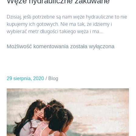
Węże hydrauliczne zakuwane
Dzisiaj, jeśli potrzebne są nam węże hydrauliczne to nie
kupujemy ich gotowych. Nie ma tak, że idziemy i
wybierać metr długości takiego węża i ma…
Możliwość komentowania
Węże
została wyłączona
hydrauliczne
zakuwane
29 sierpnia, 2020
Blog