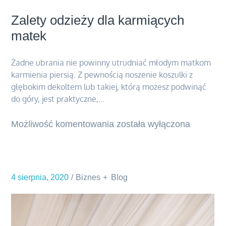
Zalety odzieży dla karmiących
matek
Żadne ubrania nie powinny utrudniać młodym matkom
karmienia piersią. Z pewnością noszenie koszulki z
głębokim dekoltem lub takiej, którą możesz podwinąć
do góry, jest praktyczne,…
Możliwość komentowania
Zalety
została wyłączona
odzieży
dla
karmiących
4 sierpnia, 2020
Biznes
Blog
matek