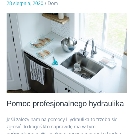
28 sierpnia, 2020
Dom
odzieży
dla
dzieci?
Pomoc profesjonalnego hydraulika
Jeśli zależy nam na pomocy Hydraulika to trzeba się
zgłosić do kogoś kto naprawdę ma w tym
doświadczenie. Wszelakie przepychanie rur to trudne