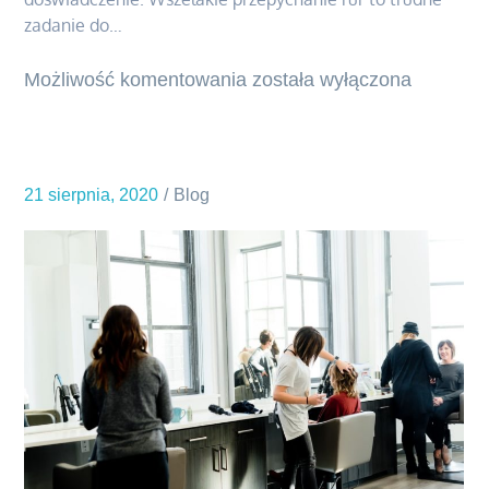
zadanie do…
Możliwość komentowania
Pomoc
została wyłączona
profesjonalnego
hydraulika
21 sierpnia, 2020
Blog