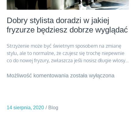
Dobry stylista doradzi w jakiej
fryzurze będziesz dobrze wyglądać
Strzyżenie może być świetnym sposobem na zmianę
stylu, ale to normalne, że czujesz się trochę niepewnie
co do nowej fryzury, zwłaszcza jeśli nosisz długie włosy…
Możliwość komentowania
Dobry
została wyłączona
stylista
doradzi
w
14 sierpnia, 2020
Blog
jakiej
fryzurze
będziesz
dobrze