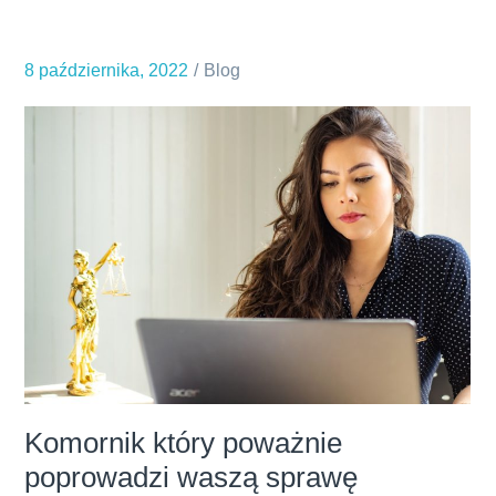
stosowanie
pian
8 października, 2022
Blog
aktywnych
Komornik który poważnie
poprowadzi waszą sprawę