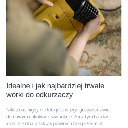
Idealne i jak najbardziej trwałe
worki do odkurzaczy
Nikt z nas nigdy nie lubi jeśli w jego gospodarstwie
domowym cokolwiek szwankuje. A już tym bardziej
jeżeli nie działa tak jak powinien taki przedmiot…