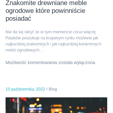
Znakomite drewniane meble
ogrodowe które powinniście
posiadać
Nie da się ukryć że w tym momencie coraz więcej
Polaków poszukuje na krajowym rynku możliwie jak
najbardziej znakomitych i jak najbardziej konkretnych
mebli ogrodowych….
Możliwość komentowania
Znakomite
została wyłączona
drewniane
meble
ogrodowe
10 października, 2022
Blog
które
powinniście
posiadać