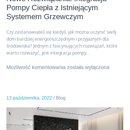
Pompy Ciepła z Istniejącym
Systemem Grzewczym
Czy zastanawiałeś się kiedyś, jak można uczynić swój
dom bardziej energooszczędnym i przyjaznym dla
środowiska? Jednym z fascynujących rozwiązań, które
warto rozważyć, jest integracja pompy…
Możliwość komentowania
Nowe
została wyłączona
Rozwiązania:
Integracja
Pompy
13 października, 2022
Blog
Ciepła
z
Istniejącym
Systemem
Grzewczym