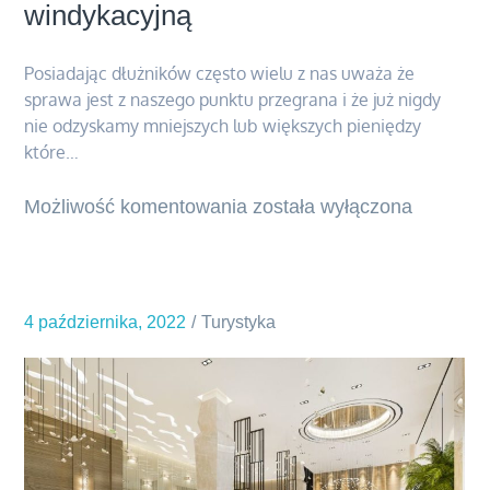
windykacyjną
Posiadając dłużników często wielu z nas uważa że
sprawa jest z naszego punktu przegrana i że już nigdy
nie odzyskamy mniejszych lub większych pieniędzy
które…
Możliwość komentowania
Komornik
została wyłączona
który
poważnie
poprowadzi
4 października, 2022
Turystyka
waszą
sprawę
windykacyjną