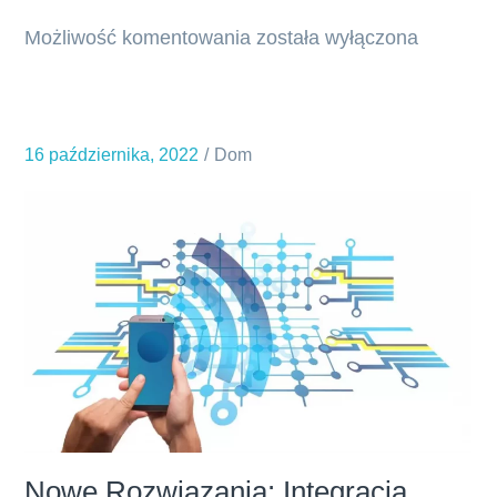
Możliwość komentowania
Idealne
została wyłączona
i
jak
najbardziej
16 października, 2022
Dom
trwałe
worki
do
odkurzaczy
Nowe Rozwiązania: Integracja