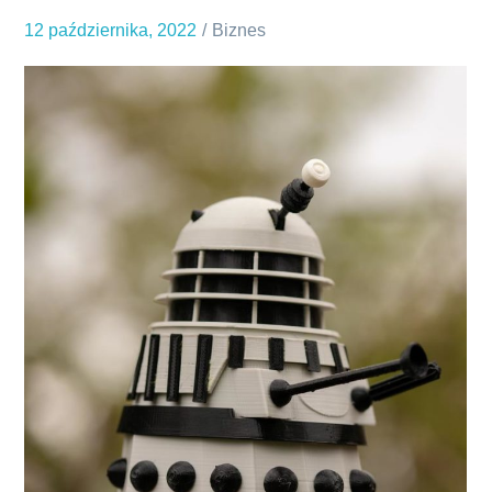
które
12 października, 2022
Biznes
wypełnią
twoje
podłogi
i
ściany