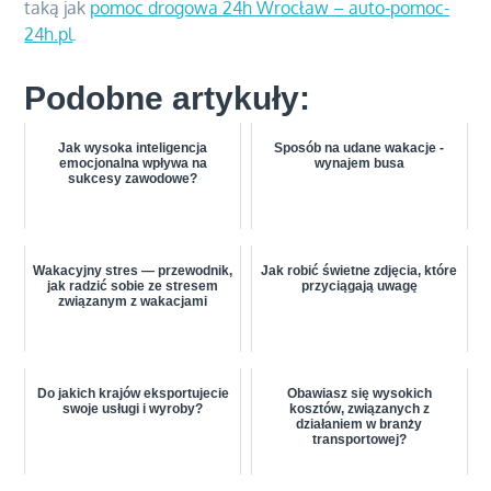
taką jak
pomoc drogowa 24h Wrocław – auto-pomoc-
24h.pl
.
Podobne artykuły:
Jak wysoka inteligencja
Sposób na udane wakacje -
emocjonalna wpływa na
wynajem busa
sukcesy zawodowe?
Wakacyjny stres — przewodnik,
Jak robić świetne zdjęcia, które
jak radzić sobie ze stresem
przyciągają uwagę
związanym z wakacjami
Do jakich krajów eksportujecie
Obawiasz się wysokich
swoje usługi i wyroby?
kosztów, związanych z
działaniem w branży
transportowej?