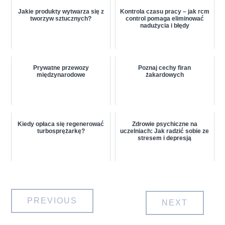
Jakie produkty wytwarza się z
Kontrola czasu pracy – jak rcm
tworzyw sztucznych?
control pomaga eliminować
nadużycia i błędy
Prywatne przewozy
Poznaj cechy firan
międzynarodowe
żakardowych
Kiedy opłaca się regenerować
Zdrowie psychiczne na
turbosprężarkę?
uczelniach: Jak radzić sobie ze
stresem i depresją
Nawigacja
PREVIOUS
NEXT