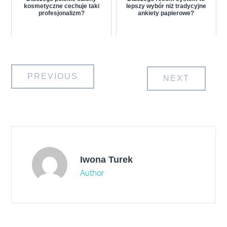
kosmetyczne cechuje taki
lepszy wybór niż tradycyjne
profesjonalizm?
ankiety papierowe?
Nawigacja
PREVIOUS
NEXT
wpisu
Iwona Turek
Author