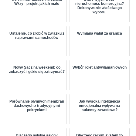
Wkry - projekt jakich mało
nieruchomość komercyjna?
Dokonywanie właściwego
wyboru.
Ustalenie, co zrobić w związku z
Wymiana walut za granicą
naprawami samochodów
Nowy Sącz na weekend: co
Wybór rolet antywłamaniowych
zobaczyć i gdzie się zatrzymać?
Porównanie płynnych membran
Jak wysoka inteligencja
dachowych z tradycyjnymi
emocjonalna wpływa na
pokryciami
sukcesy zawodowe?
Dlaczego polskie salony
Dlaczego recom system to