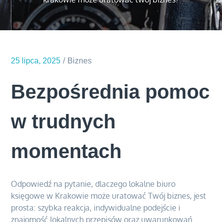
25 lipca, 2025
Biznes
Bezpośrednia pomoc
w trudnych
momentach
Odpowiedź na pytanie, dlaczego lokalne biuro
księgowe w Krakowie może uratować Twój biznes, jest
prosta: szybka reakcja, indywidualne podejście i
znajomość lokalnych przepisów oraz uwarunkowań