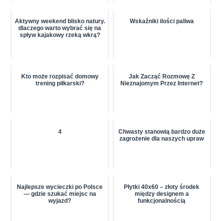
Aktywny weekend blisko natury.
Wskaźniki ilości paliwa
dlaczego warto wybrać się na
spływ kajakowy rzeką wkrą?
Kto może rozpisać domowy
Jak Zacząć Rozmowę Z
trening piłkarski?
Nieznajomym Przez Internet?
4
Chwasty stanowią bardzo duże
zagrożenie dla naszych upraw
Najlepsze wycieczki po Polsce
Płytki 40x60 – złoty środek
— gdzie szukać miejsc na
między designem a
wyjazd?
funkcjonalnością