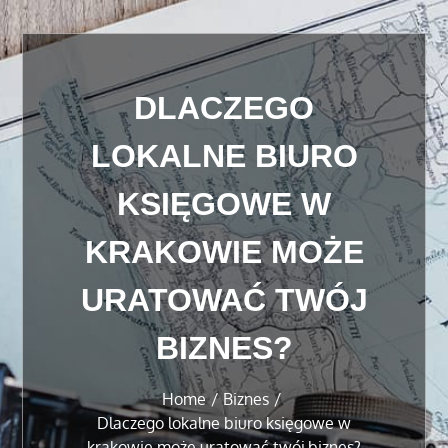
DLACZEGO
LOKALNE BIURO
KSIĘGOWE W
KRAKOWIE MOŻE
URATOWAĆ TWÓJ
BIZNES?
Home
Biznes
Dlaczego lokalne biuro księgowe w
krakowie może uratować twój biznes?