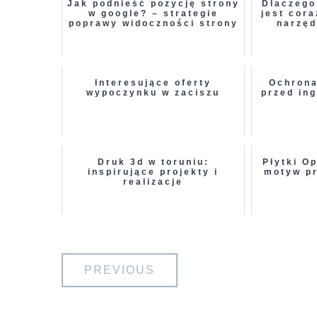
Jak podnieść pozycję strony
Dlaczego
w google? – strategie
jest cor
poprawy widoczności strony
narzęd
Interesujące oferty
Ochrona
wypoczynku w zaciszu
przed in
Druk 3d w toruniu:
Płytki O
inspirujące projekty i
motyw pr
realizacje
Nawigacja
PREVIOUS