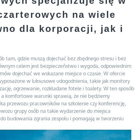
owych specjalizuje się w
czarterowych na wiele
no dla korporacji, jak i
ób tam, gdzie muszą dojechać bez zbędnego stresu i bez
 głównym celem jest bezpieczeństwo i wygoda, odpowiednim
emów dojechać we wskazane miejsce o czasie. W ofercie
wyposażone w luksusowe udogodnienia, takie jak monitory
zację, ogrzewanie, rozkładane fotele i toalety. W ten sposób
, a komfortowe warunki sprawią, że nie będziemy
zuka przewozu pracowników na szkolenie czy konferencję,
wozu grupy osób na takie wydarzenie do miejsca
 do budowania zgrania zespołu i pomagają w tworzeniu