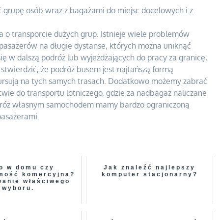
grupę osób wraz z bagażami do miejsc docelowych i z
 o transporcie dużych grup. Istnieje wiele problemów
 pasażerów na długie dystanse, których można uniknąć
ę w dalszą podróż lub wyjeżdżających do pracy za granicę,
stwierdzić, że podróż busem jest najtańszą formą
ursują na tych samych trasach. Dodatkowo możemy zabrać
wie do transportu lotniczego, gdzie za nadbagaż naliczane
podróż własnym samochodem mamy bardzo ograniczoną
 pasażerami.
o w domu czy
Jak znaleźć najlepszy
mość komercyjna?
komputer stacjonarny?
anie właściwego
wyboru.