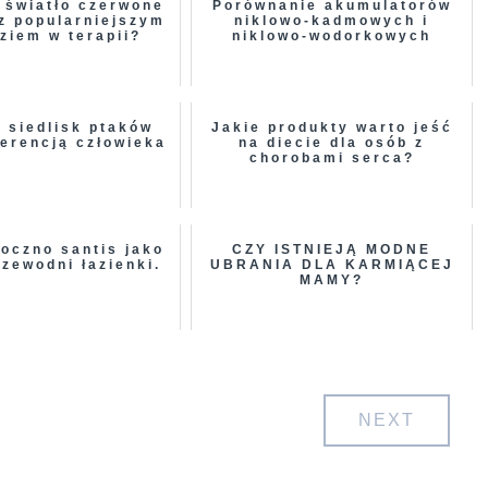
 światło czerwone
Porównanie akumulatorów
az popularniejszym
niklowo-kadmowych i
ziem w terapii?
niklowo-wodorkowych
 siedlisk ptaków
Jakie produkty warto jeść
gerencją człowieka
na diecie dla osób z
chorobami serca?
poczno santis jako
CZY ISTNIEJĄ MODNE
zewodni łazienki.
UBRANIA DLA KARMIĄCEJ
MAMY?
NEXT