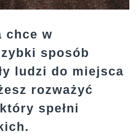
a chce w
szybki sposób
y ludzi do miejsca
żesz rozważyć
który spełni
kich.