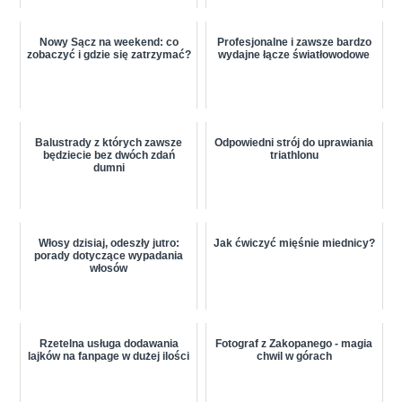
Nowy Sącz na weekend: co
Profesjonalne i zawsze bardzo
zobaczyć i gdzie się zatrzymać?
wydajne łącze światłowodowe
Balustrady z których zawsze
Odpowiedni strój do uprawiania
będziecie bez dwóch zdań
triathlonu
dumni
Włosy dzisiaj, odeszły jutro:
Jak ćwiczyć mięśnie miednicy?
porady dotyczące wypadania
włosów
Rzetelna usługa dodawania
Fotograf z Zakopanego - magia
lajków na fanpage w dużej ilości
chwil w górach