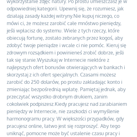
wykorzystanie zdjęć natury. Po prostu umieszczasz je w
odpowiedniej kategorii. Upewnij się, że rozumiesz, jak
działają zasady każdej witryny.Nie kupuj niczego, co
mówi ci, że możesz zarobić całe mnóstwo pieniędzy,
jeśli wpłacisz do systemu. Wiele z tych rzeczy, które
obiecują fortunę, zostało zebranych przez kogoś, aby
zdobyć twoje pieniądze i wcale ci nie pomóc. Kieruj się
zdrowym rozsądkiem i powinieneś zrobić dobrze, jeśli
tak się stanie.Wyszukaj w Internecie niektóre z
najlepszych ofert bonusów otwierających w bankach i
skorzystaj z ich ofert specjalnych. Czasami możesz
zarobić do 250 dolarów, po prostu zakładając konto i
zmieniając bezpośrednią wpłatę. Pamiętaj jednak, aby
przeczytać wszystko drobnym drukiem, zanim
cokolwiek podpiszesz.Kiedy pracujesz nad zarabianiem
pieniędzy w Internecie, nie zaszkodzi ci wymyślenie
harmonogramu pracy. W większości przypadków, gdy
pracujesz online, łatwo jest się rozproszyć. Aby tego
uniknąć, pomocne może być ustalenie czasu pracy i