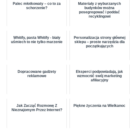
Palec młotkowaty – co to za
Materiały z wyburzanych
schorzenie?
budynków można
posegregować i poddać
recyklingowi
Whitify, pasta Whitify - biały
Personalizacja strony głównej
uśmiech to nie tylko marzenie
sklepu – proste narzędzia dla
początkujących
Dopracowane gadżety
Eksperci podpowiadają, jak
reklamowe
wzmocnić swój marketing
afiliacyjny
Jak Zacząć Rozmowę Z
Piękne życzenia na Wielkanoc
Nieznajomym Przez Internet?