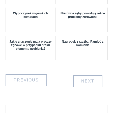
Wypoczynek w górskich
Nierówne zęby powodują różne
klimatach
problemy zdrowotne
Jakie znaczenie mają protezy
Nagrobek z rzeźbą: Pamięć z
zębowe w przypadku braku
Kamienia
elementu uzębienia?
Nawigacja
PREVIOUS
NEXT
wpisu