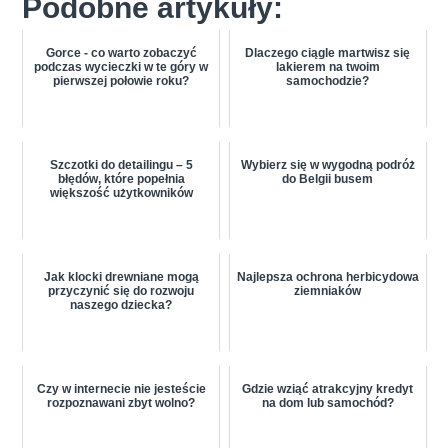
Podobne artykuły:
Gorce - co warto zobaczyć
Dlaczego ciągle martwisz się
podczas wycieczki w te góry w
lakierem na twoim
pierwszej połowie roku?
samochodzie?
Szczotki do detailingu – 5
Wybierz się w wygodną podróż
błędów, które popełnia
do Belgii busem
większość użytkowników
Jak klocki drewniane mogą
Najlepsza ochrona herbicydowa
przyczynić się do rozwoju
ziemniaków
naszego dziecka?
Czy w internecie nie jesteście
Gdzie wziąć atrakcyjny kredyt
rozpoznawani zbyt wolno?
na dom lub samochód?