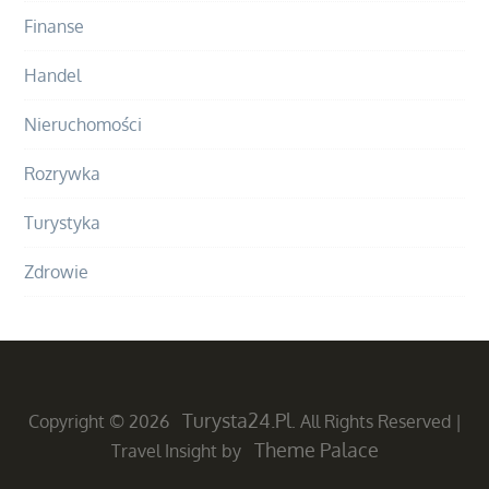
Finanse
Handel
Nieruchomości
Rozrywka
Turystyka
Zdrowie
Turysta24.pl
Copyright © 2026
. All Rights Reserved
|
Theme Palace
Travel Insight by