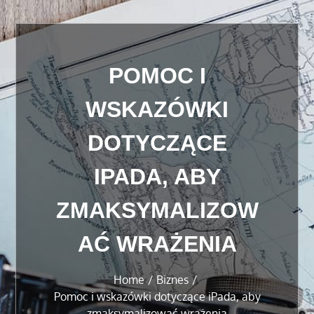
POMOC I
WSKAZÓWKI
DOTYCZĄCE
IPADA, ABY
ZMAKSYMALIZOW
AĆ WRAŻENIA
Home
Biznes
Pomoc i wskazówki dotyczące iPada, aby
zmaksymalizować wrażenia