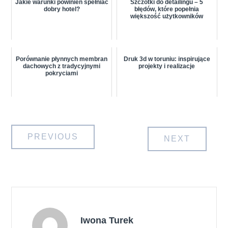
Jakie warunki powinien spełniać
Szczotki do detailingu – 5
dobry hotel?
błędów, które popełnia
większość użytkowników
Porównanie płynnych membran
Druk 3d w toruniu: inspirujące
dachowych z tradycyjnymi
projekty i realizacje
pokryciami
Nawigacja
PREVIOUS
NEXT
wpisu
Iwona Turek