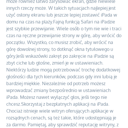
może również łatwo zarysować ekran, gdzie niewiele
innych rzeczy może. W takich sytuacjach najlepiej jest
użyć osłony ekranu lub jeszcze lepiej zostawić iPada w
domu na czas na plaży.Fajną funkcją Safari na iPadzie
jest szybkie przewijanie. Wiele osób o tym nie wie i traci
czas na ręczne przewijanie strony w górę, aby wrócić do
początku. Wszystko, co musisz zrobić, aby wrócić na
górę dowolnej strony, to dotknąć okna tytułowego u
góry.Jeśli wskazówki zakręt po zakręcie na iPadzie są
zbyt ciche lub głośne, zmień je w ustawieniach.
Niektórzy ludzie mogą potrzebować trochę dodatkowej
głośności dla tych kierunków, podczas gdy inni lubią je
bardziej miękkie. Niezależnie od potrzeb możesz
wprowadzać zmiany bezpośrednio w ustawieniach
iPada. Możesz nawet wyłączyć głos, jeśli tego nie
chcesz.Skorzystaj z bezpłatnych aplikacji na iPada.
Chociaż istnieje wiele witryn oferujących aplikacje w
rozsądnych cenach, są też takie, które udostępniają je
za darmo. Pamiętaj, aby sprawdzić reputację witryny, z