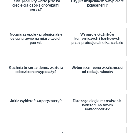
Jakie produkty warto jeść na
Czy już uzupełniasz swoją dietę
diecie dla osób z chorobami
kolagenem?
serca?
Notariusz opole - profesjonalne
Wsparcie dłużników
usługi prawne na miarę twoich
komorniczych i bankowych
potrzeb
przez profesjonalne kancelarie
Kuchnia to serce domu, warto ją
Wybór szamponu w zależności
odpowiednio wyposażyć
od rodzaju włosów
Jakie wybierać waporyzatory?
Dlaczego ciągle martwisz się
lakierem na twoim
samochodzie?